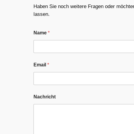
Haben Sie noch weitere Fragen oder möchten
lassen.
Name
*
Email
*
E
Nachricht
m
a
i
l
N
a
c