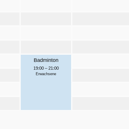
Badminton
19:00
–
21:00
Erwachsene