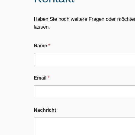
Haben Sie noch weitere Fragen oder möchten
lassen.
Name
*
Email
*
E
Nachricht
m
a
i
l
N