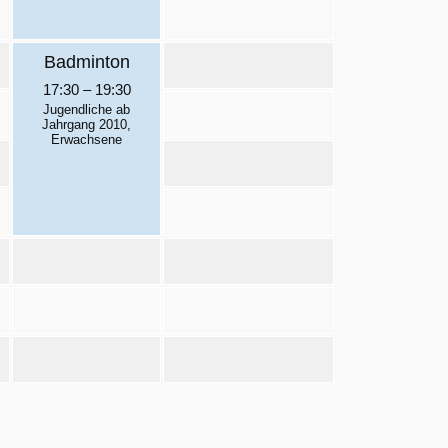
Badminton
17:30
–
19:30
Jugendliche ab
Jahrgang 2010,
Erwachsene