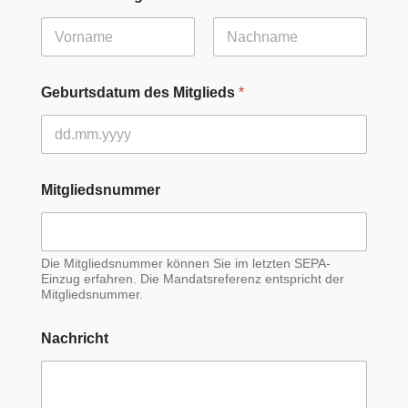
s
d
a
t
Vorname
Nachname
u
m
Geburtsdatum des Mitglieds
*
*
Mitgliedsnummer
Die Mitgliedsnummer können Sie im letzten SEPA-
Einzug erfahren. Die Mandatsreferenz entspricht der
Mitgliedsnummer.
Nachricht