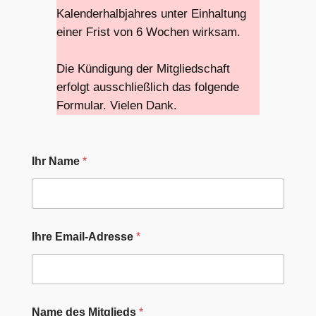
Kalenderhalbjahres unter Einhaltung
einer Frist von 6 Wochen wirksam.
Die Kündigung der Mitgliedschaft
erfolgt ausschließlich das folgende
Formular. Vielen Dank.
Ihr Name
*
*
Ihre Email-Adresse
*
G
e
b
u
r
t
Name des Mitglieds
*