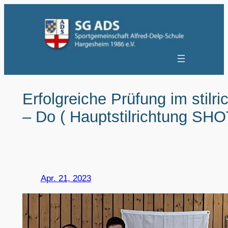
Zum
Inhalt
springen
Erfolgreiche Prüfung im stilr
– Do ( Hauptstilrichtung S
Apr. 21, 2023