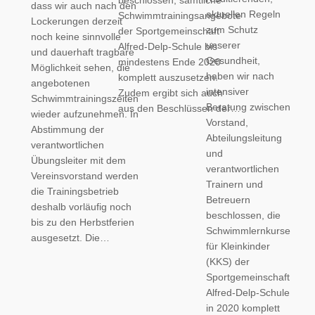
beschlossen, sämtliche
dass wir auch nach den
aktuellen Regeln
Schwimmtrainingsangebote
Lockerungen derzeit
zum Schutz
der Sportgemeinschaft
noch keine sinnvolle
unserer
Alfred-Delp-Schule bis
und dauerhaft tragbare
Gesundheit,
mindestens Ende 2020
Möglichkeit sehen, die
haben wir nach
komplett auszusetzen.
angebotenen
intensiver
Zudem ergibt sich auch
Schwimmtrainingszeiten
Beratung zwischen
aus den Beschlüssen der…
wieder aufzunehmen. In
Vorstand,
Abstimmung der
Abteilungsleitung
verantwortlichen
und
Übungsleiter mit dem
verantwortlichen
Vereinsvorstand werden
Trainern und
die Trainingsbetrieb
Betreuern
deshalb vorläufig noch
beschlossen, die
bis zu den Herbstferien
Schwimmlernkurse
ausgesetzt. Die…
für Kleinkinder
(KKS) der
Sportgemeinschaft
Alfred-Delp-Schule
in 2020 komplett