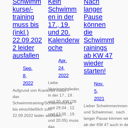
Schwimm
Kein
Nach
kurse/-
Schwimm
langer
training
en in der
Pause
muss bis
17., 19.
können
(inkl.)
und 20.
die
22.09.202
Kalenderw
Schwimmt
2 leider
oche
rainings
ausfallen
ab KW 47
Apr.
wieder
24,
Sep.
starten!
2022
8,
Liebe
2022
Nov.
Vereinsmitglieder,
Aufgrund von Krankheit muss
5,
in der 17., 19.
das
2021
und 20. KW (28.
Schwimmtraining/Schwimmkurse
Lieber Schwimmerinnen
und 29.04 ; 12.
bis einschließlich zum
und Schwimmer, nach
und 13.05 ; 19.
22.09.2022 leider ausfallen.
langer Pause können wi
und 20.05) muss
ab der KW 47 auch in d
das