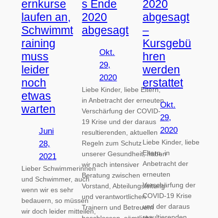
ernkurse
s Ende
2020
laufen an,
2020
abgesagt
Schwimmt
abgesagt
–
raining
Kursgebü
Okt.
muss
hren
29,
leider
werden
2020
noch
erstattet
Liebe Kinder, liebe Eltern,
etwas
in Anbetracht der erneuten
Okt.
warten
Verschärfung der COVID-
29,
19 Krise und der daraus
2020
Juni
resultierenden, aktuellen
Liebe Kinder, liebe
28,
Regeln zum Schutz
Eltern, in
unserer Gesundheit, haben
2021
Anbetracht der
wir nach intensiver
Lieber Schwimmerinnen
erneuten
Beratung zwischen
und Schwimmer, auch
Verschärfung der
Vorstand, Abteilungsleitung
wenn wir es sehr
COVID-19 Krise
und verantwortlichen
bedauern, so müssen
und der daraus
Trainern und Betreuern
wir doch leider mitteilen,
resultierenden,